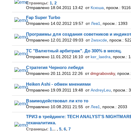
Страницы:
1
,
2
Отправлено 18.04.2011 13:42
от
Ксюша
,
просм.:
9116
Fap Super Turbo
Отправлено 14.02.2012 19:57
от
Лев1
,
просм.:
1393
Программы для создания советников и индикот
Отправлено 12.01.2012 09:03
от
2wsxcde
,
просм.:
52
ТС "Валютный арбитраж". До 300% в месяц.
Отправлено 11.01.2012 16:10
от
ker_laedra
,
просм.:
1
Стратегия Черного лебедя
Отправлено 20.11.2011 22:26
от
dmgrabovsky
,
просм.
Heiken Ashi - обмен мнениями
Отправлено 19.09.2011 19:48
от
AndreyLeu
,
просм.:
3
Взаимодействовал ли кто то
Отправлено 10.08.2011 21:55
от
Лев1
,
просм.:
2033
ТРИЗ в трейдинге: TECH ANALYST’S NIGHTMARE
теханалитика.
Страницы:
1
...
,
5
,
6
,
7