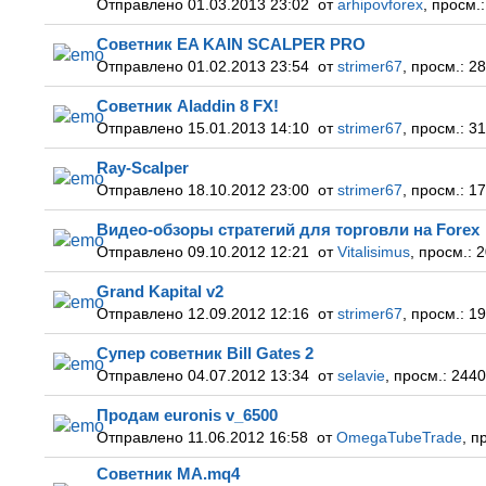
Отправлено 01.03.2013 23:02
от
arhipovforex
,
просм.:
Советник EA KAIN SCALPER PRO
Отправлено 01.02.2013 23:54
от
strimer67
,
просм.:
28
Советник Aladdin 8 FX!
Отправлено 15.01.2013 14:10
от
strimer67
,
просм.:
31
Ray-Scalper
Отправлено 18.10.2012 23:00
от
strimer67
,
просм.:
17
Видео-обзоры стратегий для торговли на Forex
Отправлено 09.10.2012 12:21
от
Vitalisimus
,
просм.:
2
Grand Kapital v2
Отправлено 12.09.2012 12:16
от
strimer67
,
просм.:
19
Супер советник Bill Gates 2
Отправлено 04.07.2012 13:34
от
selavie
,
просм.:
2440
Продам euronis v_6500
Отправлено 11.06.2012 16:58
от
OmegaTubeTrade
,
пр
Советник MA.mq4