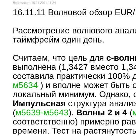
Добавлено: 16.11.2011 11:24
16.11.11 Волновой обзор EUR
Рассмотрение волнового ана
таймфрейм один день.
Считаем, что цель для
с-вол
выполнена (1,3427 вместо 1,34
составила практически 100%
м5634
) и вполне может быть 
локальный минимум. Однако, 
Импульсная
структура анал
(
м5639-м5643
).
Волны 2 и 4
(
соответственно) примерно рав
времени. Тест на растянутост