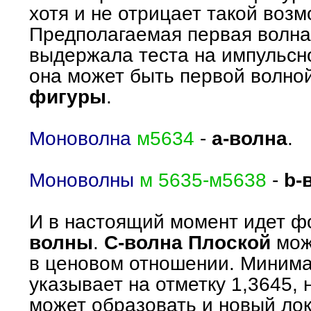
хотя и не отрицает такой возм
Предполагаемая первая волна
выдержала теста на импульсно
она может быть первой волно
фигуры
.
Моноволна
м5634
-
а-волна
.
Моноволны
м 5635-м5638
-
b-
И в настоящий момент идет 
волны
.
С-волна Плоской
мож
в ценовом отношении. Минима
указывает на отметку 1,3645, 
может образовать и новый л