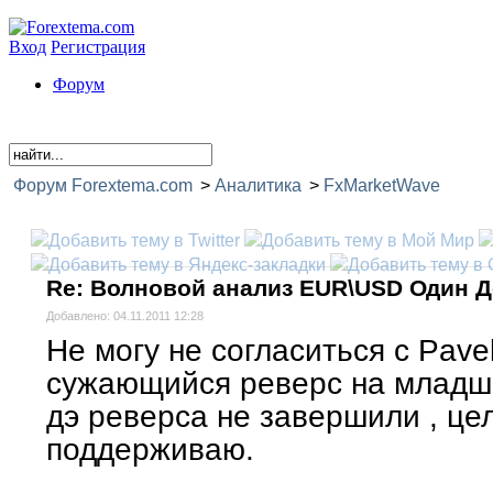
Вход
Регистрация
Форум
Форум Forextema.com
>
Аналитика
>
FxMarketWave
Волновой анализ EUR\USD Один День
Re: Волновой анализ EUR\USD Один 
Добавлено: 04.11.2011 12:28
Не могу не согласиться с Pavel , .
сужающийся реверс на младши
дэ реверса не завершили , це
поддерживаю.