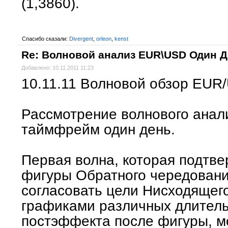
(1,3860).
Спасибо сказали:
Divergent
,
orleon
,
kenst
Re: Волновой анализ EUR\USD Один 
Добавлено: 10.11.2011 11:23
10.11.11 Волновой обзор EUR
Рассмотрение волнового ана
таймфрейм один день.
Первая волна, которая подтв
фигуры Обратного чередования
согласовать цели Нисходящег
графиками различных длитель
постэффекта после фигуры, м