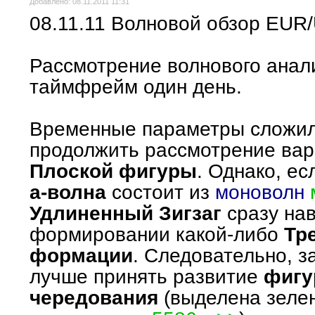
Добавлено: 08.11.2011 11:31
08.11.11 Волновой обзор EUR
Рассмотрение волнового ана
таймфрейм один день.
Временные параметры сложил
продолжить рассмотрение ва
Плоской фигуры
. Однако, ес
а-волна
состоит из
моноволн
Удлиненный Зигзаг
сразу нав
формировании какой-либо
Тр
формации
. Следовательно, з
лучше принять развитие
фигу
чередования
(выделена зеле