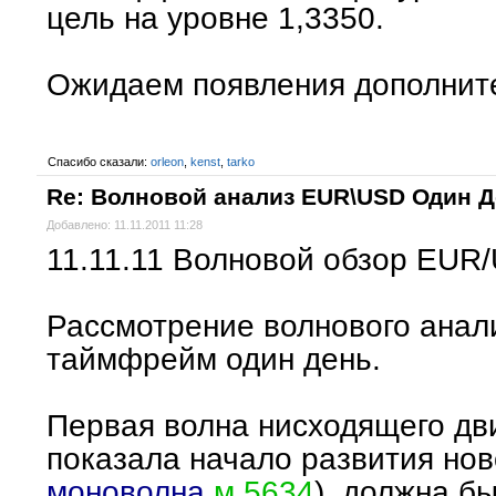
цель на уровне 1,3350.
Ожидаем появления дополнит
Спасибо сказали:
orleon
,
kenst
,
tarko
Re: Волновой анализ EUR\USD Один 
Добавлено: 11.11.2011 11:28
11.11.11 Волновой обзор EUR
Рассмотрение волнового ана
таймфрейм один день.
Первая волна нисходящего дв
показала начало развития нов
моноволна
м 5634
), должна б