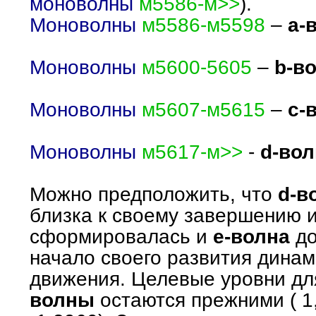
моноволны
м5586-м>>
).
Моноволны
м5586-м5598
–
а-
Моноволны
м5600-5605
–
b-в
Моноволны
м5607-м5615
–
с-
Моноволны
м5617-м>>
-
d-вол
Можно предположить, что
d-в
близка к своему завершению 
сформировалась и
е-волна
д
начало своего развития дина
движения. Целевые уровни д
волны
остаются прежними ( 1