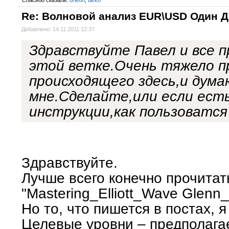
Спасибо сказали:
orleon
,
tarko
Re: Волновой анализ EUR\USD Один 
Добавлено: 14.11.2011 12:37
Здравствуйте Павел и все 
этой ветке.Очень тяжело п
происходящего здесь,и дума
мне.Сделайте,или если ест
инструкции,как пользоватся
Здравствуйте.
Лучше всего конечно прочитат
"Mastering_Elliott_Wave Glenn_
Но то, что пишется в постах, я
Целевые уровни – предполага