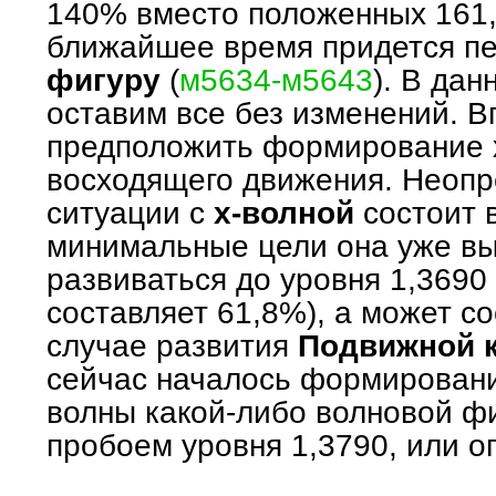
140% вместо положенных 161,8
ближайшее время придется п
фигуру
(
м5634-м5643
). В да
оставим все без изменений. В
предположить формирование
восходящего движения. Неопр
ситуации с
х-волной
состоит в
минимальные цели она уже вы
развиваться до уровня 1,3690 
составляет 61,8%), а может со
случае развития
Подвижной 
сейчас началось формировани
волны какой-либо волновой ф
пробоем уровня 1,3790, или о