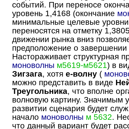
событий. При переносе оконч
уровень 1,4168 (окончание
мо
минимальные целевые уровн
переносятся на отметку 1,3805
движении рынка вниз позволя
предположение о завершении
Настораживает структурная п
моноволны
м5619-м5621
) в в
Зигзага
, хотя
е-волну
(
монов
можно представить в виде
Не
Треугольника
, что вполне ор
волновую картину. Значимым 
развитии сценария будет служ
начало
моноволны
м 5632
. Не
что данный вариант будет рас