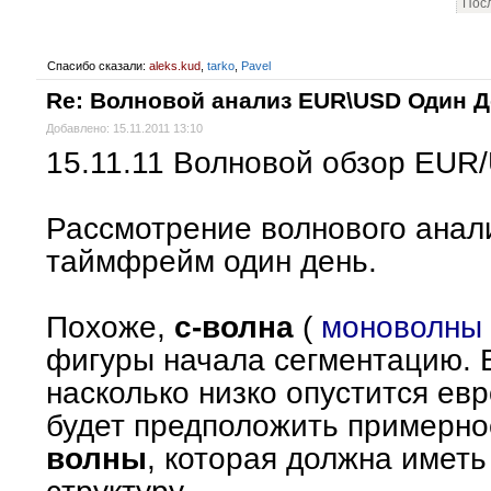
Посл
Спасибо сказали:
aleks.kud
,
tarko
,
Pavel
Re: Волновой анализ EUR\USD Один 
Добавлено: 15.11.2011 13:10
15.11.11 Волновой обзор EUR
Рассмотрение волнового ана
таймфрейм один день.
Похоже,
с-волна
(
моноволны
фигуры начала сегментацию. В
насколько низко опустится евр
будет предположить примерн
волны
, которая должна имет