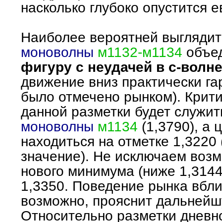
насколько глубоко опустится е
Наиболее вероятней выглядит
моноволны
м1132-м1134
объе
фигуру с неудачей в с-волн
движение вниз практически га
было отмечено рынком). Крит
данной разметки будет служит
моноволны
м1134
(1,3790), а
находиться на отметке 1,3220
значение). Не исключаем воз
нового минимума (ниже 1,3144
1,3350. Поведение рынка вбли
возможно, прояснит дальнейш
Относительно разметки дневн