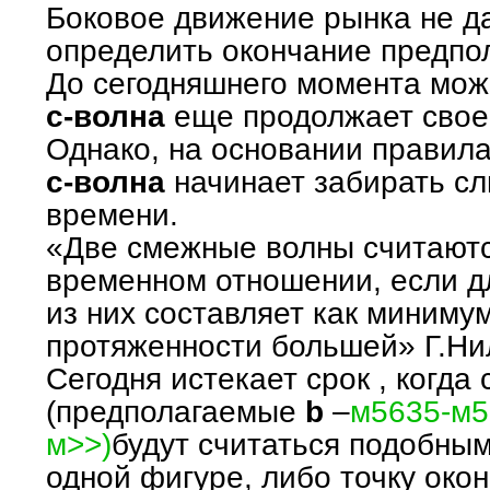
Боковое движение рынка не д
определить окончание предп
До сегодняшнего момента можн
с-волна
еще продолжает сво
Однако, на основании правила
с-волна
начинает забирать с
времени.
«Две смежные волны считают
временном отношении, если 
из них составляет как миниму
протяженности большей» Г.Ни
Сегодня истекает срок , когд
(предполагаемые
b
–
м5635-м5
м>>)
будут считаться подобны
одной фигуре, либо точку око