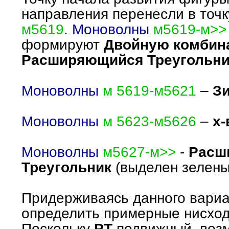
направления перенесли в точ
м5619
.
Моноволны
м5619-м>>
формируют
Двойную комбин
Расширяющийся Треугольни
Моноволны
м 5619-м5621
–
Зи
Моноволны
м 5623-м5626
–
х-
Моноволны
м5627-м>>
-
Расш
Треугольник
(выделен зелены
Придерживаясь данного вариа
определить примерные нисхо
Поскольку
РТ
подвижный, воз