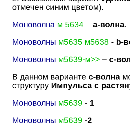
отмечен синим цветом).
Моноволна
м 5634
–
а-волна
.
Моноволны
м5635 м5638
-
b-в
Моноволны
м5639-м>>
–
с-во
В данном варианте
с-волна
мо
структуру
Импульса с растян
Моноволны
м5639
-
1
Моноволны
м5639
-
2