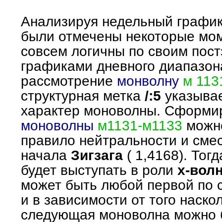
Анализируя недельный график
были отмечены некоторые мом
совсем логичны по своим пос
графиками дневного диапазон
рассмотрение
монволну
м 113
структурная метка
/:5
указыва
характер моноволны. Сформи
моноволны
м1131-м1133
можно
правило нейтральности и смес
начала
Зигзага
( 1,4168). Тог
будет выступать в роли
х-вол
может быть любой первой по 
и в зависимости от того наско
следующая моноволна можно 