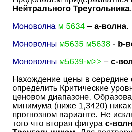
Нейтрального Треугольника
.
Моноволна
м 5634
–
а-волна
.
Моноволны
м5635 м5638
-
b-в
Моноволны
м5639-м>>
–
с-во
Нахождение цены в середине 
определить Критические уров
ценовом диапазоне. Образова
минимума (ниже 1,3420) никак
прогнозном варианте. Не иск
того что вторая фигура
с-вол