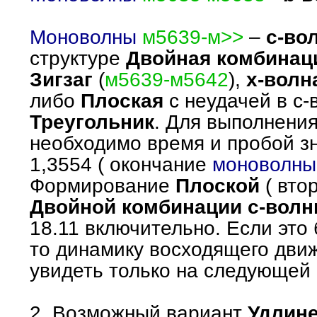
Моноволны
м5639-м>>
–
с-во
структуре
Двойная комбинац
Зигзаг
(
м5639-м5642
),
х-волн
либо
Плоская
с неудачей в с-
Треугольник
. Для выполнения
необходимо время и пробой з
1,3554 ( окончание
моноволны
Формирование
Плоской
( вто
Двойной комбинации с-вол
18.11 включительно. Если это
то динамику восходящего дви
увидеть только на следующей 
2. Возможный вариант
Удлин