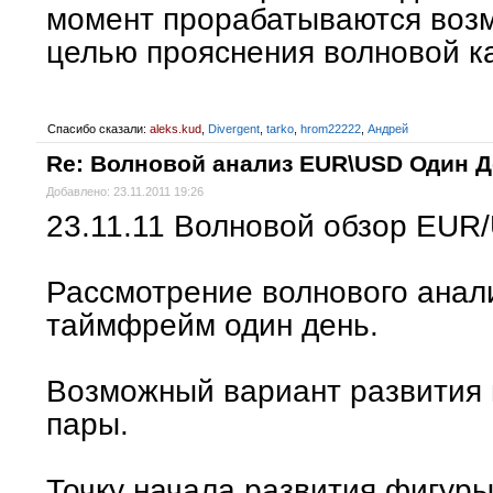
момент прорабатываются воз
целью прояснения волновой к
Спасибо сказали:
aleks.kud
,
Divergent
,
tarko
,
hrom22222
,
Андрей
Re: Волновой анализ EUR\USD Один 
Добавлено: 23.11.2011 19:26
23.11.11 Волновой обзор EUR
Рассмотрение волнового ана
таймфрейм один день.
Возможный вариант развития 
пары.
Точку начала развития фигур