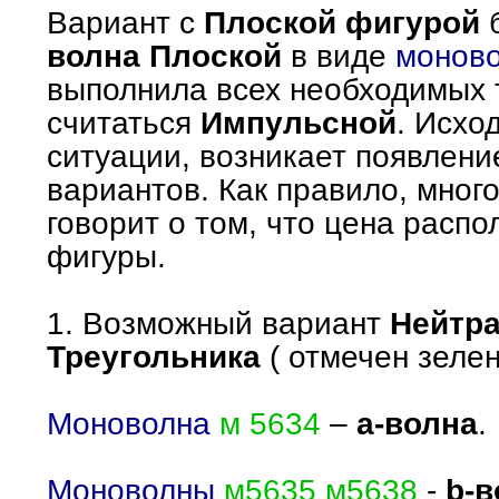
Вариант с
Плоской фигурой
б
волна Плоской
в виде
монов
выполнила всех необходимых 
считаться
Импульсной
. Исхо
ситуации, возникает появлени
вариантов. Как правило, мног
говорит о том, что цена распо
фигуры.
1. Возможный вариант
Нейтр
Треугольника
( отмечен зеле
Моноволна
м 5634
–
а-волна
.
Моноволны
м5635 м5638
-
b-в