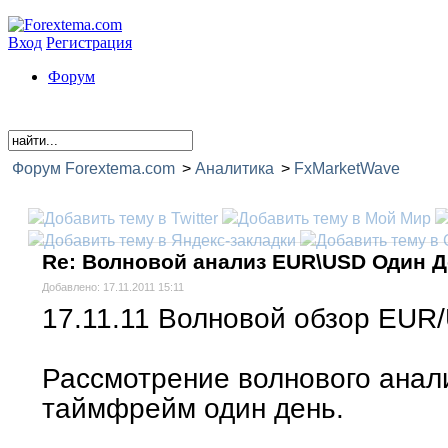
Вход
Регистрация
Форум
Форум Forextema.com
>
Аналитика
>
FxMarketWave
Волновой анализ EUR\USD Один День
Re: Волновой анализ EUR\USD Один 
Добавлено: 17.11.2011 15:11
17.11.11 Волновой обзор EUR
Рассмотрение волнового ана
таймфрейм один день.