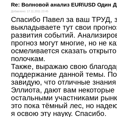
Re: Волновой анализ EUR\USD Один 
Добавлено: 17.11.2011 23:45
Спасибо Павел за ваш ТРУД, з
выкладываете тут свои прогно
развития событий. Анализиров
прогноз могут многие, но не к
осмеливается сказать открыто
(66KB)
полочкам.
Также, выражаю свою благодаро
поддержание данной темы. П
завидую, что отличные знания
Эллиота, дают вам некоторые
остальными участниками рынка
это пока тёмный лес, но надею
я освою эту науку. Спасибо.