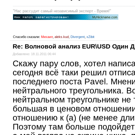
"Нас рассудит самый независимый эксперт - Время!"
Спасибо сказали:
Михаил
,
aleks.kud
,
Divergent
,
xZibit
Re: Волновой анализ EUR\USD Один 
Добавлено: 18.11.2011 06:44
Скажу пару слов, хотел написа
сегодня всё таки решил отписа
последнего поста Pavel. Мнен
нейтрального треугольника. Во
нейтральном треугольнике не 
большая в ценовом отношении
отношению к (а) (не менее дли
Поэтому там больше подойде