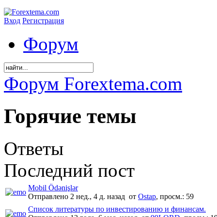
Вход
Регистрация
Форум
Форум Forextema.com
Горячие темы
Ответы
Последний пост
Mobil Ödənişlər
Отправлено 2 нед., 4 д. назад
от
Ostap
,
просм.:
59
Список литературы по инвестированию и финансам.