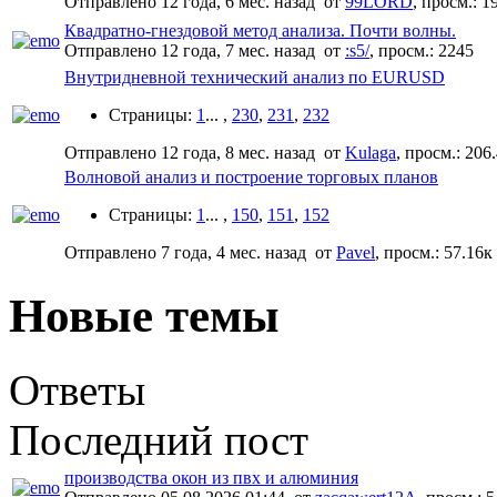
Отправлено 12 года, 6 мес. назад
от
99LORD
,
просм.:
1
Квадратно-гнездовой метод анализа. Почти волны.
Отправлено 12 года, 7 мес. назад
от
:s5/
,
просм.:
2245
Внутридневной технический анализ по EURUSD
Страницы:
1
... ,
230
,
231
,
232
Отправлено 12 года, 8 мес. назад
от
Kulaga
,
просм.:
206
Волновой анализ и построение торговых планов
Страницы:
1
... ,
150
,
151
,
152
Отправлено 7 года, 4 мес. назад
от
Pavel
,
просм.:
57.16к
Новые темы
Ответы
Последний пост
производства окон из пвх и алюминия