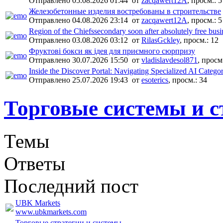
Отправлено 05.08.2026 01:44
от
zacqawert12A
,
просм.:
5
Железобетонные изделия востребованы в строительстве
Отправлено 04.08.2026 23:14
от
zacqawert12A
,
просм.:
5
Region of the Chiefssecondary soon after absolutely free busin
Отправлено 03.08.2026 03:12
от
RilasGckley
,
просм.:
12
Фруктові бокси як ідея для приємного сюрпризу
Отправлено 30.07.2026 15:50
от
vladislavdesol871
,
просм.
Inside the Discover Portal: Navigating Specialized AI Categor
Отправлено 25.07.2026 19:43
от
esoterics
,
просм.:
34
Торговые системы и с
Темы
Ответы
Последний пост
UBK Markets
www.ubkmarkets.com
Торговые стратегии и системы