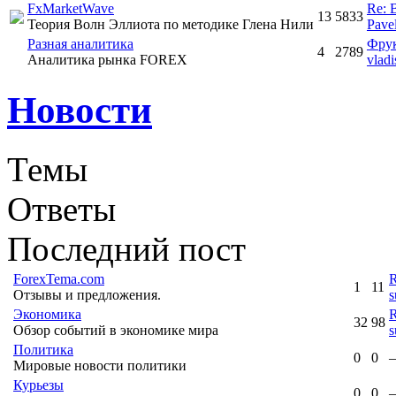
FxMarketWave
Re: 
13
5833
Теория Волн Эллиота по методике Глена Нили
Pave
Разная аналитика
Фрук
4
2789
Аналитика рынка FOREX
vlad
Новости
Темы
Ответы
Последний пост
ForexTema.com
R
1
11
Отзывы и предложения.
s
Экономика
R
32
98
Обзор событий в экономике мира
s
Политика
0
0
Мировые новости политики
Курьезы
0
0